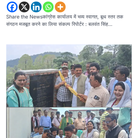
Share the Newsकांग्रेस कार्यालय में भव्य स्वागत, बूथ स्तर तक
संगठन मजबूत करने का लिया संकल्प रिपोर्टर : बलवंत सिंह…
उत्तराखण्ड
कुमाऊं
ख़बरें
नैनीताल
हल्द्वानी में खड़गे का हुंकार, नौकरियों से लेकर
संविधान और भ्रष्टाचार तक भाजपा को घेरा
Admin
August 8, 2026
हल्द्वानी में आयोजित विजय शंखनाद रैली को संबोधित करते
हुए कांग्रेस के राष्ट्रीय अध्यक्ष मल्लिकार्जुन…
2
उत्तराखण्ड
कुमाऊं
ख़बरें
नैनीताल
खड़गे की रैली से पहले हल्द्वानी में सियासी
घमासान, एसएसपी कार्यालय में धरने पर बैठे
कांग्रेस नेता
Admin
August 8, 2026
कांग्रेस कार्यकर्ताओं की बसें रोकने का आरोप, एसएसपी
ऑफिस में धरने पर बैठे गोदियाल और…
3