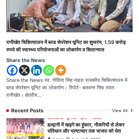
अल्मोड़ा
उत्तराखण्ड
कुमाऊं
ख़बरें
धार्मिक
मानिला देवी मंदिर में श्रीमद्भागवत कथा के चतुर्थ
दिवस धूमधाम से मनाया गया श्रीकृष्ण जन्मोत्सव,
राज्य मंत्री कैलाश पंत ने किया कथा श्रवण
Admin
August 6, 2026
रानीखेत। मानिला देवी मंदिर, कमराड़/विनायक क्षेत्र में
रानीखेत चिकित्सालय में ब्लड सेपरेशन यूनिट का शुभारंभ, 1.59 करोड़
आयोजित श्रीमद्भागवत कथा के चतुर्थ दिवस गुरुवार को…
4
रुपये की स्वास्थ्य परियोजनाओं का लोकार्पण व शिलान्यास
Share the News
अल्मोड़ा
उत्तराखण्ड
ख़बरें
इंटर-एपीएस सेंट्रल कमांड चेस क्लस्टर-2 में
याग्यिका कुंद्रा ने लहराया परचम, अंडर-14 वर्ग
में हासिल किया प्रथम स्थान
Share the News स्व. गोविन्द सिंह माहरा राजकीय चिकित्सालय में
ब्लड सेपरेशन यूनिट का लोकार्पण। रिपोर्ट- बलवन्त सिंह रावत
Admin
August 8, 2026
रानीखेत। क्षेत्रीय…
रानीखेत। आर्मी पब्लिक स्कूल रानीखेत की प्रतिभाशाली
छात्रा याग्यिका कुंद्रा ने अपनी शानदार शतरंज प्रतिभा…
1
Recent Posts
View All
उत्तराखण्ड
कुमाऊं
ख़बरें
नैनीताल
हल्द्वानी में खड़गे का हुंकार, नौकरियों से लेकर
संविधान और भ्रष्टाचार तक भाजपा को घेरा