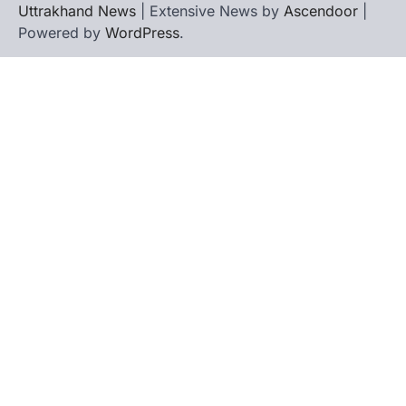
Uttrakhand News
| Extensive News by
Ascendoor
|
Admin
August 8, 2026
Powered by
WordPress
.
कांग्रेस कार्यकर्ताओं की बसें रोकने का आरोप, एसएसपी
ऑफिस में धरने पर बैठे गोदियाल और…
3
अल्मोड़ा
उत्तराखण्ड
कुमाऊं
ख़बरें
धार्मिक
मानिला देवी मंदिर में श्रीमद्भागवत कथा के चतुर्थ
दिवस धूमधाम से मनाया गया श्रीकृष्ण जन्मोत्सव,
राज्य मंत्री कैलाश पंत ने किया कथा श्रवण
Admin
August 6, 2026
रानीखेत। मानिला देवी मंदिर, कमराड़/विनायक क्षेत्र में
आयोजित श्रीमद्भागवत कथा के चतुर्थ दिवस गुरुवार को…
4