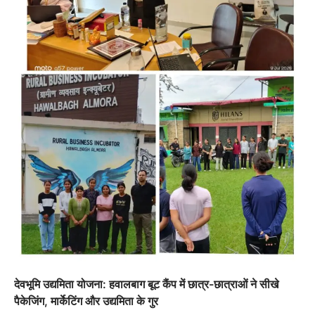
अल्मोड़ा
उत्तराखण्ड
कुमाऊं
ख़बरें
रानीखेत में शिक्षा-स्वास्थ्य व्यवस्था पर फूटा
कांग्रेस का गुस्सा, मंत्री और सरकार का पुतला
फूंका
Admin
August 6, 2026
भतरोजखान में कांग्रेस का प्रदर्शन, स्वास्थ्य मंत्री व शिक्षा
मंत्री का फूंका पुतला 'विद्यालयों में…
2
देवभूमि उद्यमिता योजना: हवालबाग बूट कैंप में छात्र-छात्राओं ने सीखे
पैकेजिंग, मार्केटिंग और उद्यमिता के गुर
अल्मोड़ा
उत्तराखण्ड
कुमाऊं
ख़बरें