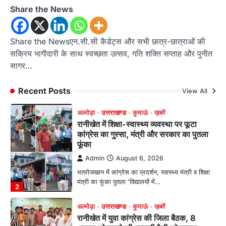
Share the News
रानीखेत। मानिला देवी मंदिर, कमराड़/विनायक क्षेत्र में
आयोजित श्रीमद्भागवत कथा के चतुर्थ दिवस गुरुवार को…
1
Share the Newsएन.सी.सी कैडेट्स और सभी छात्र-छात्राओं की
अल्मोड़ा
उत्तराखण्ड
कुमाऊं
ख़बरें
सक्रिय भागीदारी के साथ स्वच्छता उत्सव, गति शक्ति सप्ताह और पुनीत
रानीखेत में शिक्षा-स्वास्थ्य व्यवस्था पर फूटा
सागर…
कांग्रेस का गुस्सा, मंत्री और सरकार का पुतला
फूंका
Recent Posts
Admin
August 6, 2026
View All
भतरोजखान में कांग्रेस का प्रदर्शन, स्वास्थ्य मंत्री व शिक्षा
मंत्री का फूंका पुतला 'विद्यालयों में…
2
अल्मोड़ा
उत्तराखण्ड
कुमाऊं
ख़बरें
रानीखेत में युवा कांग्रेस की जिला बैठक, 8
अगस्त को खड़गे की हल्द्वानी रैली को सफल
बनाने का लिया संकल्प
Admin
August 6, 2026
संगठन विस्तार के तहत कई नई नियुक्तियां, बूथ स्तर तक
संगठन मजबूत करने और युवाओं…
3