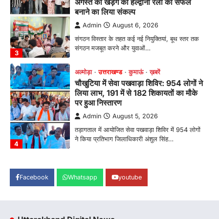
अल्मोड़ा
उत्तराखण्ड
कुमाऊं
ख़बरें
चौखुटिया में सेवा पखवाड़ा शिविर: 954 लोगों ने
लिया लाभ, 191 में से 182 शिकायतों का मौके
पर हुआ निस्तारण
Admin
August 5, 2026
तड़ागताल में आयोजित सेवा पखवाड़ा शिविर में 954 लोगों
ने किया प्रतिभाग जिलाधिकारी अंशुल सिंह…
4
अल्मोड़ा
उत्तराखण्ड
कुमाऊं
ख़बरें
धार्मिक
मानिला देवी मंदिर में श्रीमद्भागवत कथा के चतुर्थ
दिवस धूमधाम से मनाया गया श्रीकृष्ण जन्मोत्सव,
राज्य मंत्री कैलाश पंत ने किया कथा श्रवण
Admin
August 6, 2026
रानीखेत। मानिला देवी मंदिर, कमराड़/विनायक क्षेत्र में
आयोजित श्रीमद्भागवत कथा के चतुर्थ दिवस गुरुवार को…
1
Facebook
Whatsapp
youtube
अल्मोड़ा
उत्तराखण्ड
कुमाऊं
ख़बरें
रानीखेत में शिक्षा-स्वास्थ्य व्यवस्था पर फूटा
कांग्रेस का गुस्सा, मंत्री और सरकार का पुतला
फूंका