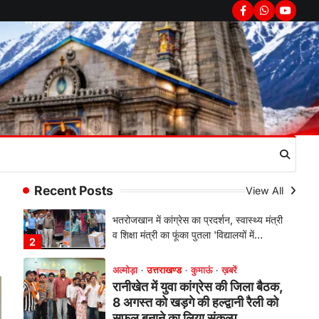
सरकार का पुतला फूंका
Facebook
Whatsapp
youtub
Admin
August 6, 2026
भतरोजखान में कांग्रेस का प्रदर्शन, स्वास्थ्य मंत्री
व शिक्षा मंत्री का फूंका पुतला 'विद्यालयों में…
2
अल्मोड़ा
उत्तराखण्ड
कुमाऊं
ख़बरें
रानीखेत में युवा कांग्रेस की जिला बैठक,
8 अगस्त को खड़गे की हल्द्वानी रैली को
सफल बनाने का लिया संकल्प
Admin
August 6, 2026
संगठन विस्तार के तहत कई नई नियुक्तियां, बूथ
Recent Posts
View All
स्तर तक संगठन मजबूत करने और युवाओं…
3
अल्मोड़ा
उत्तराखण्ड
कुमाऊं
ख़बरें
चौखुटिया में सेवा पखवाड़ा शिविर: 954
लोगों ने लिया लाभ, 191 में से 182
शिकायतों का मौके पर हुआ निस्तारण
Admin
August 5, 2026