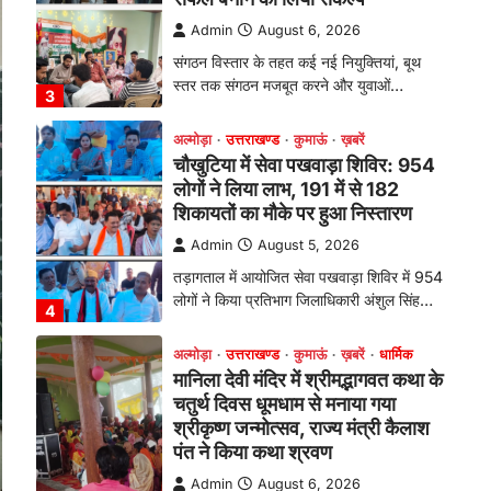
तड़ागताल में आयोजित सेवा पखवाड़ा शिविर में 954
लोगों ने किया प्रतिभाग जिलाधिकारी अंशुल सिंह…
4
अल्मोड़ा
उत्तराखण्ड
कुमाऊं
ख़बरें
धार्मिक
मानिला देवी मंदिर में श्रीमद्भागवत कथा के
चतुर्थ दिवस धूमधाम से मनाया गया
श्रीकृष्ण जन्मोत्सव, राज्य मंत्री कैलाश
पंत ने किया कथा श्रवण
Admin
August 6, 2026
रानीखेत। मानिला देवी मंदिर, कमराड़/विनायक क्षेत्र
में आयोजित श्रीमद्भागवत कथा के चतुर्थ दिवस
गुरुवार को…
1
अल्मोड़ा
उत्तराखण्ड
कुमाऊं
ख़बरें
रानीखेत में शिक्षा-स्वास्थ्य व्यवस्था पर
फूटा कांग्रेस का गुस्सा, मंत्री और
सरकार का पुतला फूंका
Admin
August 6, 2026